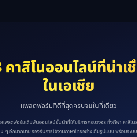
าสิโนออนไลน์ที่น่าเชื่อ
ในเอเชีย
แพลตฟอร์มที่ดีที่สุดครบจบในที่เดียว
แพลตฟอร์มเดิมพันออนไลน์ชั้นนำที่ให้บริการครบวงจร ทั้งกีฬา คาสิโนส
ื่น ๆ อีกมากมาย รองรับการใช้งานภาษาไทยอย่างเต็มรูปแบบ พร้อมระบ