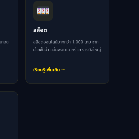
สล็อต
ายทอด
สล็อตออนไลน์มากกว่า 1,000 เกม จาก
ค่ายชั้นนำ แจ็คพอตแตกง่าย รางวัลใหญ่
เรียนรู้เพิ่มเติม ⇀