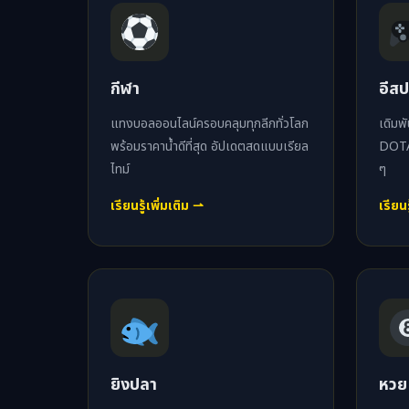
กีฬา
อีสป
แทงบอลออนไลน์ครอบคลุมทุกลีกทั่วโลก
เดิมพ
พร้อมราคาน้ำดีที่สุด อัปเดตสดแบบเรียล
DOTA
ไทม์
ๆ
เรียนรู้เพิ่มเติม ⇀
เรียนร
ยิงปลา
หวย