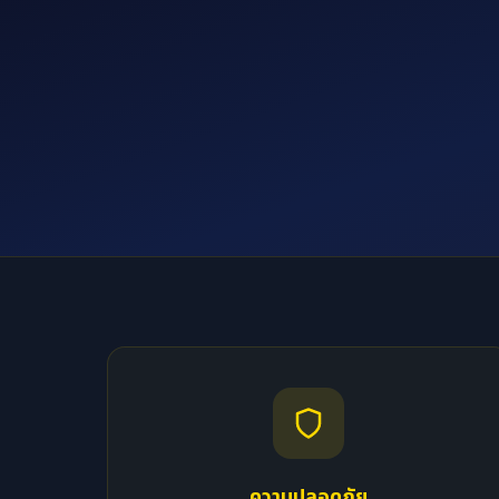
ความปลอดภัย