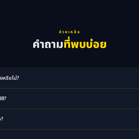
ช่วยเหลือ
คำถาม
ที่พบบ่อย
ยหรือไม่?
 SSL 256-bit ระดับธนาคาร พร้อมใบอนุญาตจากหน่วยงานกำกับดูแลระดับสากล 
88?
ารปกป้องอย่างสูงสุด ทำให้คุณมั่นใจได้ว่าการเล่นที่ Nova88 ปลอดภัย 100%
ายมาก เพียงคลิกปุ่ม "สมัครสมาชิก" กรอกข้อมูลพื้นฐาน ยืนยันตัวตนผ่านเบอร์โ
ง?
 ใช้เวลาไม่ถึง 2 นาที
มากมาย ทั้งกีฬา (ฟุตบอล บาสเก็ตบอล เทนนิส), อีสปอร์ต, คาสิโนสด (บาคาร่า รู