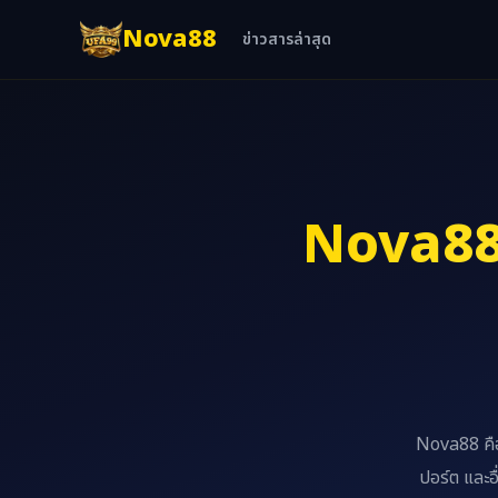
Nova88
ข่าวสารล่าสุด
Nova88 ค
Nova88 คือ
ปอร์ต และอ