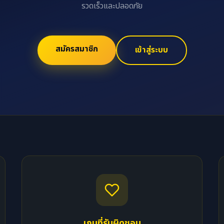
รวดเร็วและปลอดภัย
สมัครสมาชิก
เข้าสู่ระบบ
เกมที่รับผิดชอบ