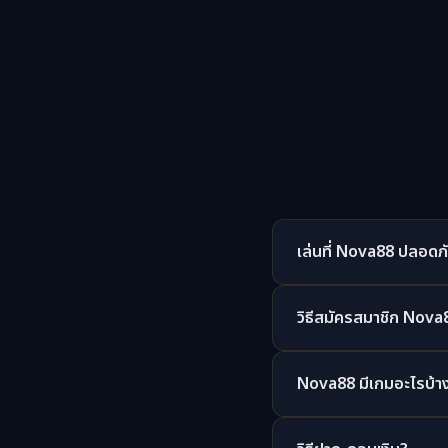
เล่นที่ Nova88 ปลอดภั
Nova88 ใช้ระบบเข้ารหัส
วิธีสมัครสมาชิก Nova
ทางการเงินของคุณได้รับก
การสมัครสมาชิก Nova88 ง่
Nova88 มีเกมอะไรบ้า
คุณก็พร้อมเริ่มเล่นได้ทันที
Nova88 มีเกมให้เลือกเล่น