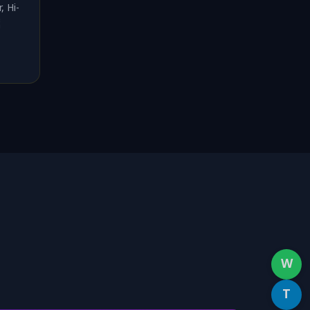
, Hi-
่
W
T