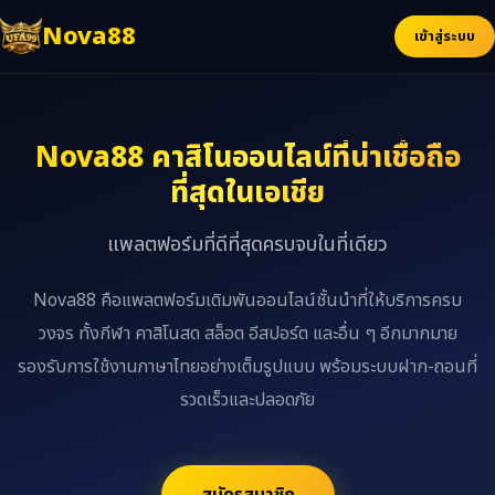
Nova88
เข้าสู่ระบบ
Nova88 คาสิโนออนไลน์ที่น่าเชื่อถือ
ที่สุดในเอเชีย
แพลตฟอร์มที่ดีที่สุดครบจบในที่เดียว
Nova88 คือแพลตฟอร์มเดิมพันออนไลน์ชั้นนำที่ให้บริการครบ
วงจร ทั้งกีฬา คาสิโนสด สล็อต อีสปอร์ต และอื่น ๆ อีกมากมาย
รองรับการใช้งานภาษาไทยอย่างเต็มรูปแบบ พร้อมระบบฝาก-ถอนที่
รวดเร็วและปลอดภัย