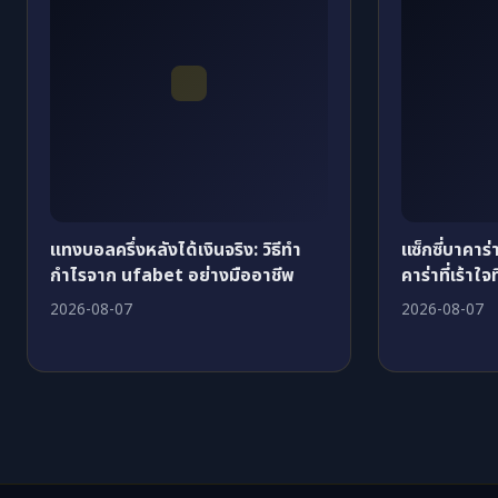
แทงบอลครึ่งหลังได้เงินจริง: วิธีทำ
แซ็กซี่บาคาร
กำไรจาก ufabet อย่างมืออาชีพ
คาร่าที่เร้าใจท
2026-08-07
2026-08-07