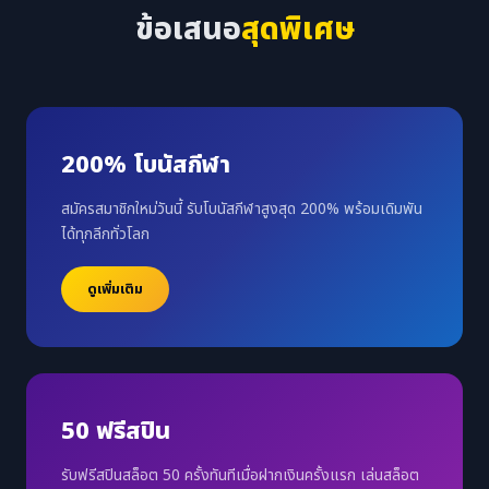
ข้อเสนอ
สุดพิเศษ
200% โบนัสกีฬา
สมัครสมาชิกใหม่วันนี้ รับโบนัสกีฬาสูงสุด 200% พร้อมเดิมพัน
ได้ทุกลีกทั่วโลก
ดูเพิ่มเติม
50 ฟรีสปิน
รับฟรีสปินสล็อต 50 ครั้งทันทีเมื่อฝากเงินครั้งแรก เล่นสล็อต