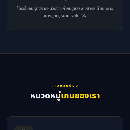
ได้รับใบอนุญาตจากหน่วยงานกำกับดูแลระดับสากล ดำเนินงาน
อย่างถูกกฎหมายและโปร่งใส
เกมยอดนิยม
หมวดหมู่
เกมของเรา