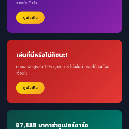
จากค่ายชั้นนำ
ดูเพิ่มเติม
เล่นที่นี่หรือไม่ก็ชนะ!
คืนยอดเสียสูงสุด 10% ทุกสัปดาห์ ไม่มีขั้นต่ำ ถอนได้ทันทีไม่มี
เงื่อนไข
ดูเพิ่มเติม
฿7,888 บาคาร่าซูเปอร์ชาร์จ