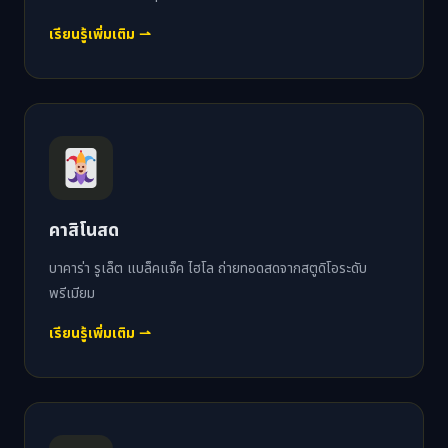
เรียนรู้เพิ่มเติม ⇀
คาสิโนสด
บาคาร่า รูเล็ต แบล็คแจ็ค ไฮโล ถ่ายทอดสดจากสตูดิโอระดับ
พรีเมียม
เรียนรู้เพิ่มเติม ⇀