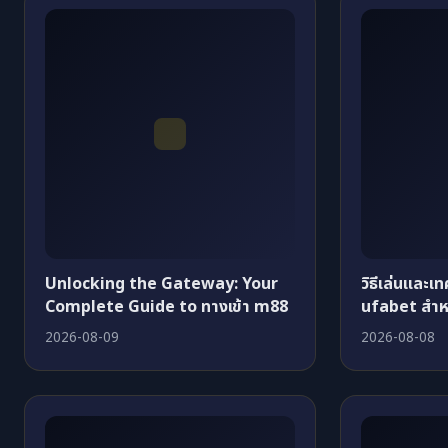
Unlocking the Gateway: Your
วิธีเล่นและเ
Complete Guide to ทางเข้า m88
ufabet สำหร
2026-08-09
2026-08-08