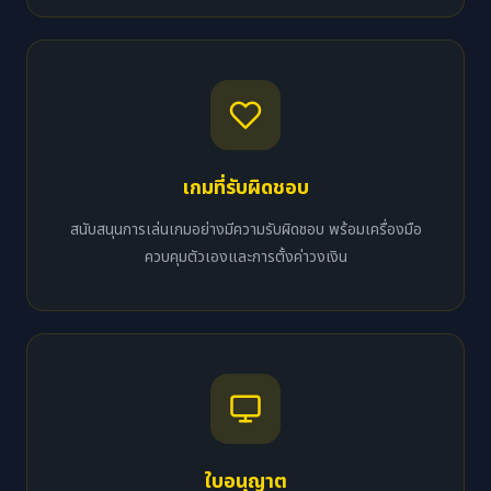
เกมที่รับผิดชอบ
สนับสนุนการเล่นเกมอย่างมีความรับผิดชอบ พร้อมเครื่องมือ
ควบคุมตัวเองและการตั้งค่าวงเงิน
ใบอนุญาต