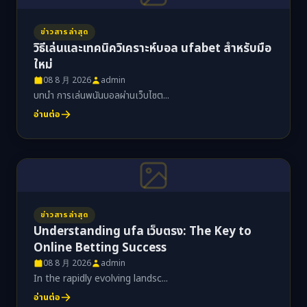
ข่าวสารล่าสุด
วิธีเล่นและเทคนิควิเคราะห์บอล ufabet สำหรับมือ
ใหม่
08 8 月 2026
admin
บทนำ การเล่นพนันบอลผ่านเว็บไซต...
อ่านต่อ
ข่าวสารล่าสุด
Understanding ufa เว็บตรง: The Key to
Online Betting Success
08 8 月 2026
admin
In the rapidly evolving landsc...
อ่านต่อ