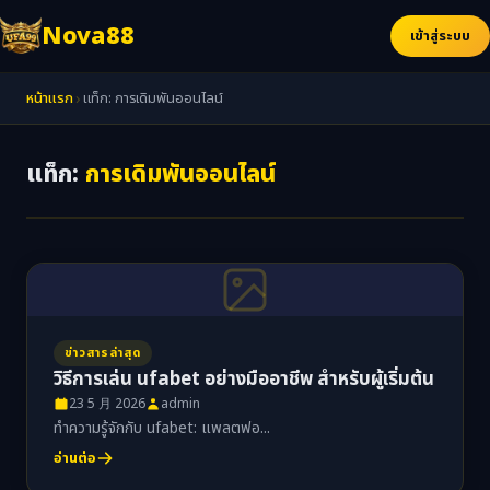
Nova88
เข้าสู่ระบบ
›
หน้าแรก
แท็ก: การเดิมพันออนไลน์
แท็ก:
การเดิมพันออนไลน์
ข่าวสารล่าสุด
วิธีการเล่น ufabet อย่างมืออาชีพ สำหรับผู้เริ่มต้น
23 5 月 2026
admin
ทำความรู้จักกับ ufabet: แพลตฟอ...
อ่านต่อ