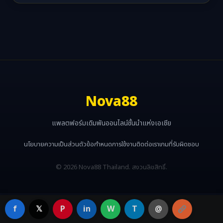
Nova88
แพลตฟอร์มเดิมพันออนไลน์ชั้นนำแห่งเอเชีย
นโยบายความเป็นส่วนตัว
ข้อกำหนดการใช้งาน
ติดต่อเรา
เกมที่รับผิดชอบ
© 2026 Nova88 Thailand. สงวนลิขสิทธิ์.
f
𝕏
P
in
W
T
@