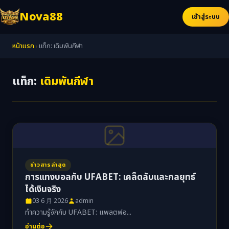
Nova88
เข้าสู่ระบบ
›
หน้าแรก
แท็ก: เดิมพันกีฬา
แท็ก:
เดิมพันกีฬา
ข่าวสารล่าสุด
การแทงบอลกับ UFABET: เคล็ดลับและกลยุทธ์
ได้เงินจริง
03 6 月 2026
admin
ทำความรู้จักกับ UFABET: แพลตฟอ...
อ่านต่อ