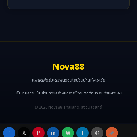
Nova88
แพลตฟอร์มเดิมพันออนไลน์ชั้นนำแห่งเอเชีย
นโยบายความเป็นส่วนตัว
ข้อกำหนดการใช้งาน
ติดต่อเรา
เกมที่รับผิดชอบ
© 2026 Nova88 Thailand. สงวนลิขสิทธิ์.
f
𝕏
P
in
W
T
@