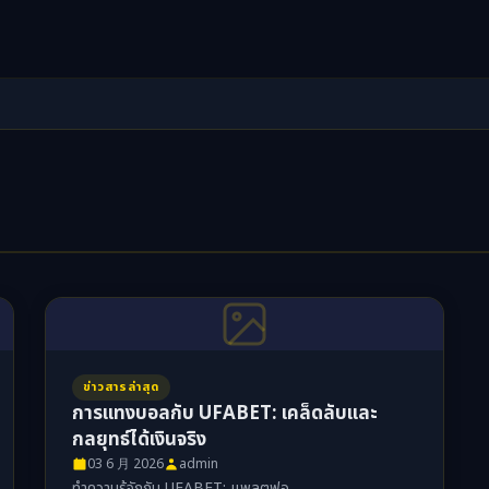
ข่าวสารล่าสุด
การแทงบอลกับ UFABET: เคล็ดลับและ
กลยุทธ์ได้เงินจริง
03 6 月 2026
admin
ทำความรู้จักกับ UFABET: แพลตฟอ...