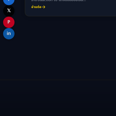
อ่านต่อ
𝕏
P
in