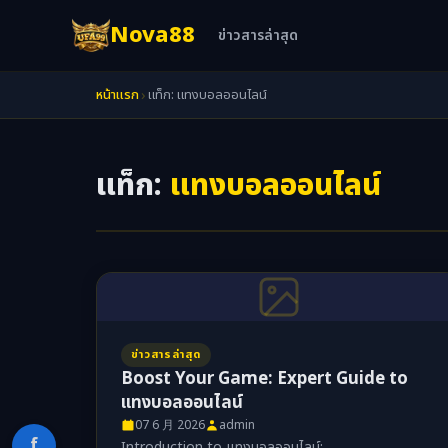
Nova88
ข่าวสารล่าสุด
›
หน้าแรก
แท็ก: แทงบอลออนไลน์
แท็ก:
แทงบอลออนไลน์
ข่าวสารล่าสุด
Boost Your Game: Expert Guide to
แทงบอลออนไลน์
07 6 月 2026
admin
f
Introduction to แทงบอลออนไลน์:...