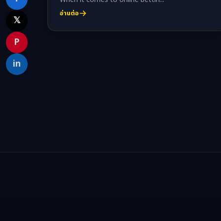
อ่านต่อ
𝕏
P
in