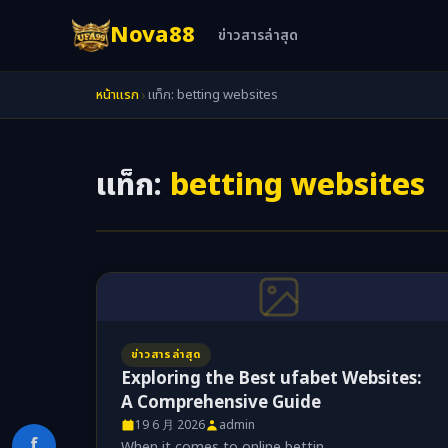
Nova88
ข่าวสารล่าสุด
›
หน้าแรก
แท็ก: betting websites
แท็ก:
betting websites
ข่าวสารล่าสุด
Exploring the Best ufabet Websites:
A Comprehensive Guide
19 6 月 2026
admin
f
When it comes to online bettin...