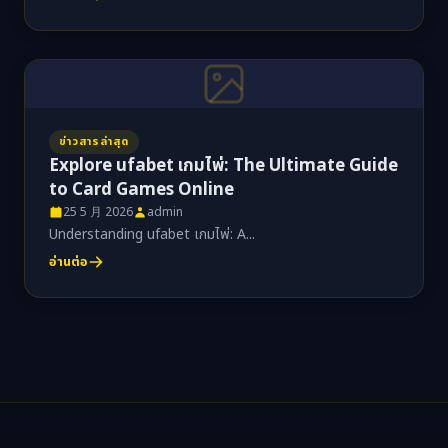
ข่าวสารล่าสุด
Explore ufabet เกมไพ่: The Ultimate Guide
to Card Games Online
25 5 月 2026
admin
Understanding ufabet เกมไพ่: A...
อ่านต่อ