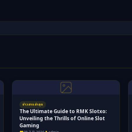
ข่าวสารล่าสุด
The Ultimate Guide to RMK Slotxo:
Unveiling the Thrills of Online Slot
Gaming