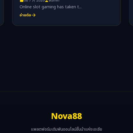
08 7 月 2026
admin
Online slot gaming has taken t...
อ่านต่อ
Nova88
แพลตฟอร์มเดิมพันออนไลน์ชั้นนำแห่งเอเชีย