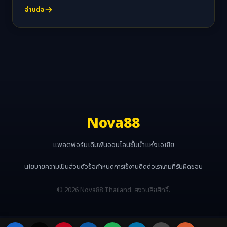
อ่านต่อ
Nova88
แพลตฟอร์มเดิมพันออนไลน์ชั้นนำแห่งเอเชีย
นโยบายความเป็นส่วนตัว
ข้อกำหนดการใช้งาน
ติดต่อเรา
เกมที่รับผิดชอบ
© 2026 Nova88 Thailand. สงวนลิขสิทธิ์.