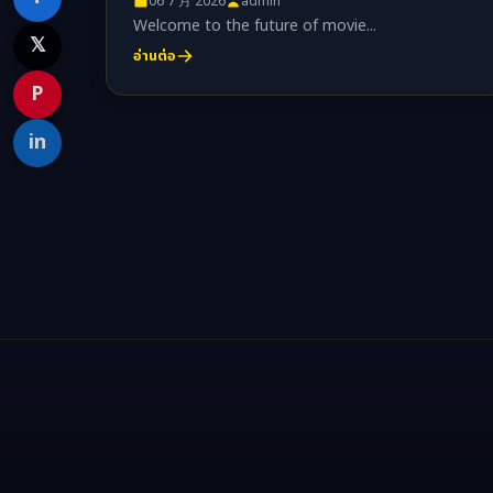
06 7 月 2026
admin
Welcome to the future of movie...
𝕏
อ่านต่อ
P
in