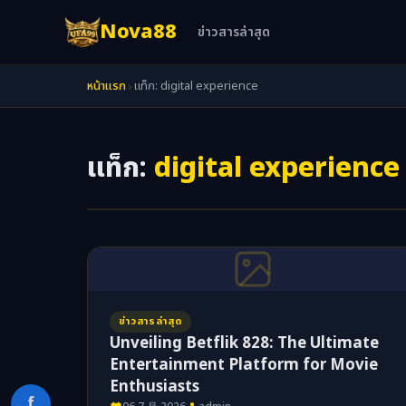
Nova88
ข่าวสารล่าสุด
›
หน้าแรก
แท็ก: digital experience
แท็ก:
digital experience
ข่าวสารล่าสุด
Unveiling Betflik 828: The Ultimate
Entertainment Platform for Movie
Enthusiasts
f