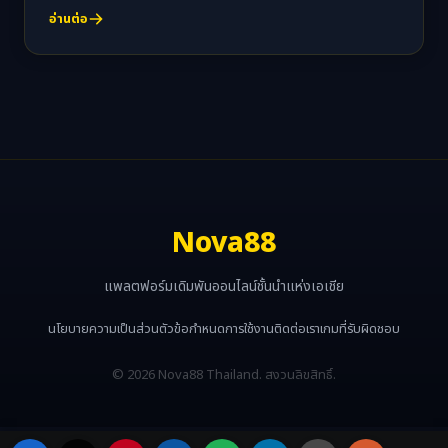
อ่านต่อ
Nova88
แพลตฟอร์มเดิมพันออนไลน์ชั้นนำแห่งเอเชีย
นโยบายความเป็นส่วนตัว
ข้อกำหนดการใช้งาน
ติดต่อเรา
เกมที่รับผิดชอบ
© 2026 Nova88 Thailand. สงวนลิขสิทธิ์.