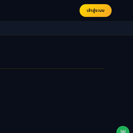
เข้าสู่ระบบ
W