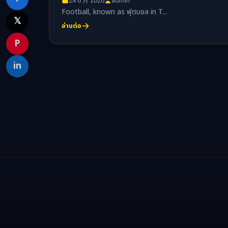
24 6 月 2026
admin
Football, known as ฟุตบอล in T...
𝕏
อ่านต่อ
P
in