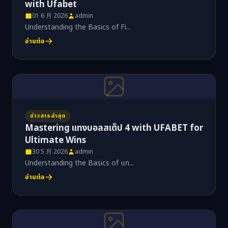
with Ufabet
01 6 月 2026
admin
Understanding the Basics of Fi...
อ่านต่อ
ข่าวสารล่าสุด
Mastering แทงบอลสเต็ป 4 with UFABET for
Ultimate Wins
30 5 月 2026
admin
Understanding the Basics of แท...
อ่านต่อ