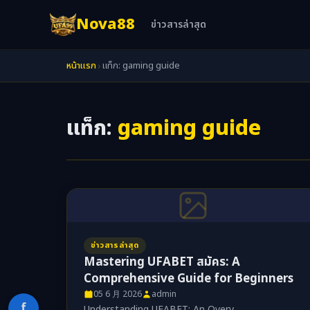
Nova88
ข่าวสารล่าสุด
›
หน้าแรก
แท็ก: gaming guide
แท็ก:
gaming guide
ข่าวสารล่าสุด
Mastering UFABET สมัคร: A
Comprehensive Guide for Beginners
05 6 月 2026
admin
f
Understanding UFABET: An Overv...