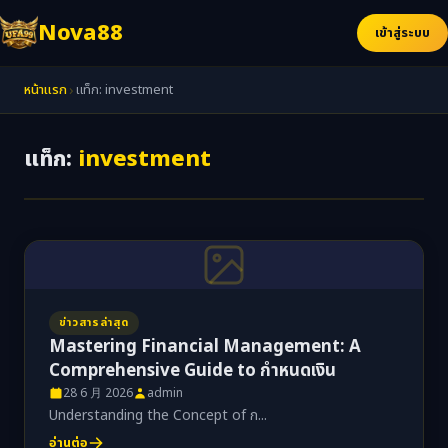
Nova88
เข้าสู่ระบบ
›
หน้าแรก
แท็ก: investment
แท็ก:
investment
ข่าวสารล่าสุด
Mastering Financial Management: A
Comprehensive Guide to กำหนดเงิน
28 6 月 2026
admin
Understanding the Concept of ก...
อ่านต่อ