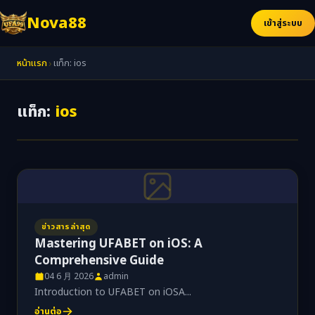
Nova88
เข้าสู่ระบบ
›
หน้าแรก
แท็ก: ios
แท็ก:
ios
ข่าวสารล่าสุด
Mastering UFABET on iOS: A
Comprehensive Guide
04 6 月 2026
admin
Introduction to UFABET on iOSA...
อ่านต่อ