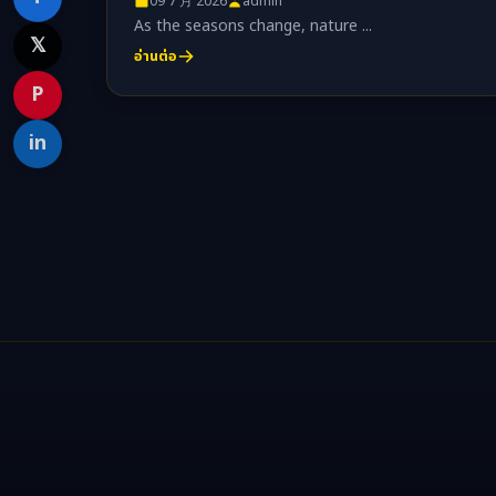
09 7 月 2026
admin
As the seasons change, nature ...
𝕏
อ่านต่อ
P
in