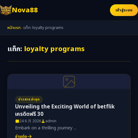
Nova88
เข้าสู่ระบบ
›
หน้าแรก
แท็ก: loyalty programs
แท็ก:
loyalty programs
ข่าวสารล่าสุด
Unveiling the Exciting World of betflik
เครดิตฟรี 30
24 6 月 2026
admin
Embark on a thrilling journey ...
อ่านต่อ