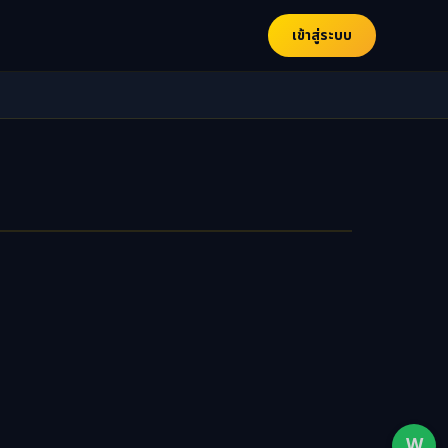
เข้าสู่ระบบ
W