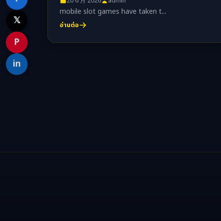
20 6 月 2026
admin
mobile slot games have taken t...
𝕏
อ่านต่อ
P
in