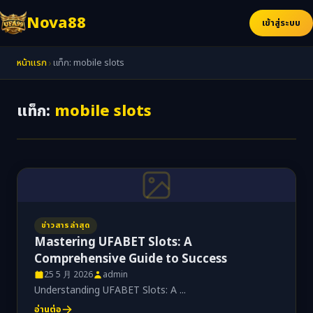
Nova88
เข้าสู่ระบบ
›
หน้าแรก
แท็ก: mobile slots
แท็ก:
mobile slots
ข่าวสารล่าสุด
Mastering UFABET Slots: A
Comprehensive Guide to Success
25 5 月 2026
admin
Understanding UFABET Slots: A ...
อ่านต่อ