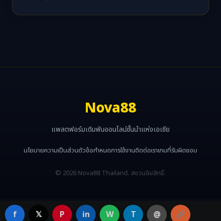
Nova88
แพลตฟอร์มเดิมพันออนไลน์ชั้นนำแห่งเอเชีย
นโยบายความเป็นส่วนตัว
ข้อกำหนดการใช้งาน
ติดต่อเรา
เกมที่รับผิดชอบ
© 2026 Nova88 Thailand. สงวนลิขสิทธิ์.
f
𝕏
P
in
W
T
@