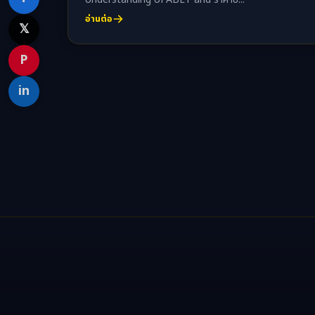
อ่านต่อ
𝕏
P
in