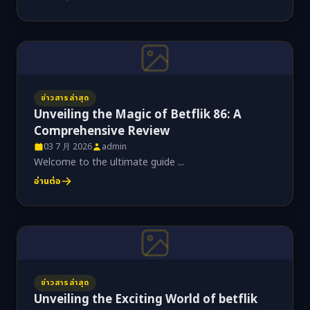
ข่าวสารล่าสุด
Unveiling the Magic of Betflik 86: A
Comprehensive Review
03 7 月 2026
admin
Welcome to the ultimate guide ...
อ่านต่อ
ข่าวสารล่าสุด
Unveiling the Exciting World of betflik