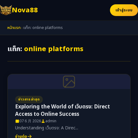
Nova88
เข้าสู่ระบบ
›
หน้าแรก
แท็ก: online platforms
แท็ก:
online platforms
ข่าวสารล่าสุด
Exploring the World of เว็บตรง: Direct
Access to Online Success
07 6 月 2026
admin
Understanding เว็บตรง: A Direc...
อ่านต่อ