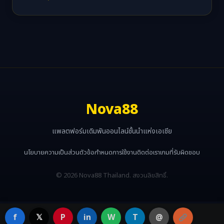
Nova88
แพลตฟอร์มเดิมพันออนไลน์ชั้นนำแห่งเอเชีย
นโยบายความเป็นส่วนตัว
ข้อกำหนดการใช้งาน
ติดต่อเรา
เกมที่รับผิดชอบ
© 2026 Nova88 Thailand. สงวนลิขสิทธิ์.
f
𝕏
P
in
W
T
@