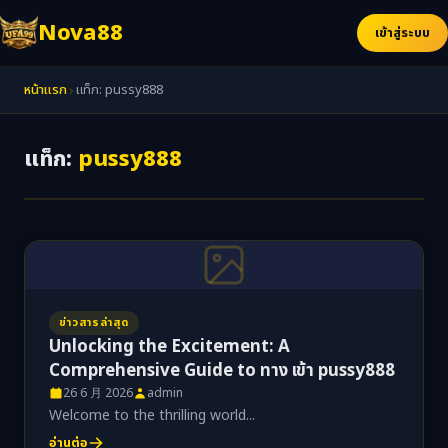
Nova88
เข้าสู่ระบบ
›
หน้าแรก
แท็ก: pussy888
แท็ก:
pussy888
ข่าวสารล่าสุด
Unlocking the Excitement: A
Comprehensive Guide to ทาง เข้า pussy888
26 6 月 2026
admin
Welcome to the thrilling world...
อ่านต่อ