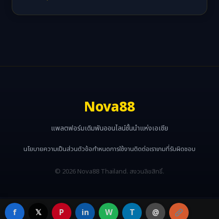
Nova88
แพลตฟอร์มเดิมพันออนไลน์ชั้นนำแห่งเอเชีย
นโยบายความเป็นส่วนตัว
ข้อกำหนดการใช้งาน
ติดต่อเรา
เกมที่รับผิดชอบ
© 2026 Nova88 Thailand. สงวนลิขสิทธิ์.
f
𝕏
P
in
W
T
@