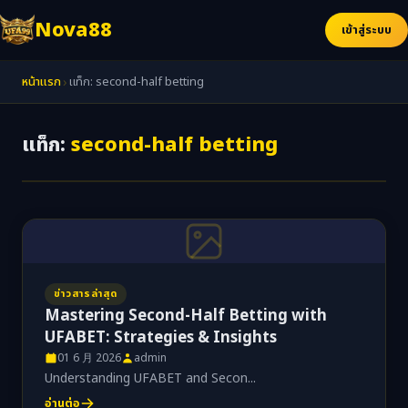
Nova88
เข้าสู่ระบบ
›
หน้าแรก
แท็ก: second-half betting
แท็ก:
second-half betting
ข่าวสารล่าสุด
Mastering Second-Half Betting with
UFABET: Strategies & Insights
01 6 月 2026
admin
Understanding UFABET and Secon...
อ่านต่อ