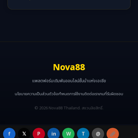
Nova88
แพลตฟอร์มเดิมพันออนไลน์ชั้นนำแห่งเอเชีย
นโยบายความเป็นส่วนตัว
ข้อกำหนดการใช้งาน
ติดต่อเรา
เกมที่รับผิดชอบ
© 2026 Nova88 Thailand. สงวนลิขสิทธิ์.
f
𝕏
P
in
W
T
@