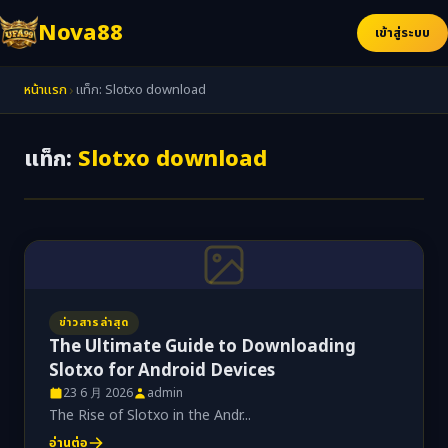
Nova88
เข้าสู่ระบบ
›
หน้าแรก
แท็ก: Slotxo download
แท็ก:
Slotxo download
ข่าวสารล่าสุด
The Ultimate Guide to Downloading
Slotxo for Android Devices
23 6 月 2026
admin
The Rise of Slotxo in the Andr...
อ่านต่อ