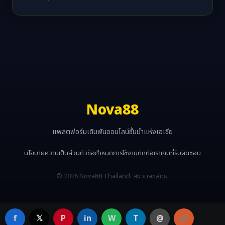
Nova88
แพลตฟอร์มเดิมพันออนไลน์ชั้นนำแห่งเอเชีย
นโยบายความเป็นส่วนตัว
ข้อกำหนดการใช้งาน
ติดต่อเรา
เกมที่รับผิดชอบ
© 2026 Nova88 Thailand. สงวนลิขสิทธิ์.
f
𝕏
P
in
W
T
@