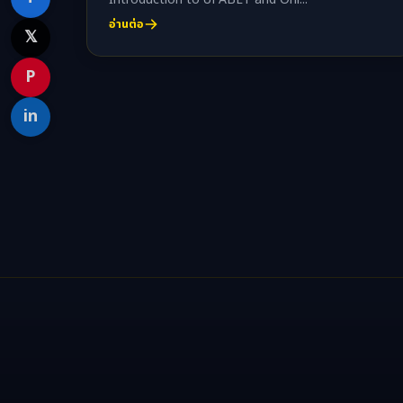
อ่านต่อ
𝕏
P
in