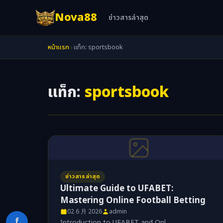
Nova88
ข่าวสารล่าสุด
›
หน้าแรก
แท็ก: sportsbook
แท็ก:
sportsbook
ข่าวสารล่าสุด
Ultimate Guide to UFABET:
Mastering Online Football Betting
02 6 月 2026
admin
f
Introduction to UFABET and Onl...