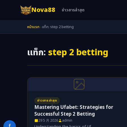
Nova88
ข่าวสารล่าสุด
›
หน้าแรก
แท็ก: step 2 betting
แท็ก:
step 2 betting
ข่าวสารล่าสุด
Mastering Ufabet: Strategies for
Successful Step 2 Betting
29 5 月 2026
admin
f
Understanding the basics of Uf...