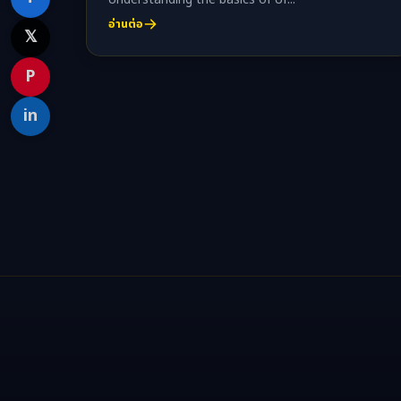
อ่านต่อ
𝕏
P
in