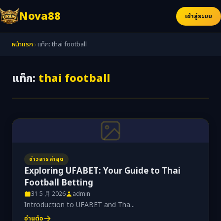
Nova88
เข้าสู่ระบบ
›
หน้าแรก
แท็ก: thai football
แท็ก:
thai football
ข่าวสารล่าสุด
Exploring UFABET: Your Guide to Thai
Football Betting
31 5 月 2026
admin
Introduction to UFABET and Tha...
อ่านต่อ