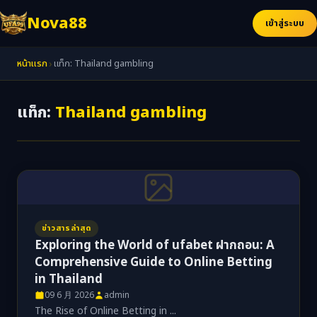
Nova88
เข้าสู่ระบบ
›
หน้าแรก
แท็ก: Thailand gambling
แท็ก:
Thailand gambling
ข่าวสารล่าสุด
Exploring the World of ufabet ฝากถอน: A
Comprehensive Guide to Online Betting
in Thailand
09 6 月 2026
admin
The Rise of Online Betting in ...