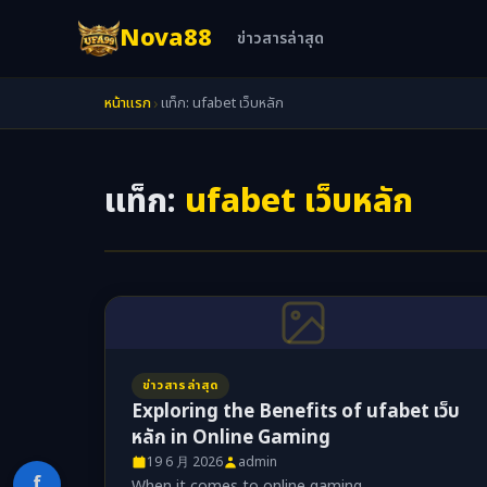
Nova88
ข่าวสารล่าสุด
›
หน้าแรก
แท็ก: ufabet เว็บหลัก
แท็ก:
ufabet เว็บหลัก
ข่าวสารล่าสุด
Exploring the Benefits of ufabet เว็บ
หลัก in Online Gaming
19 6 月 2026
admin
f
When it comes to online gaming...