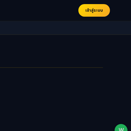
เข้าสู่ระบบ
W