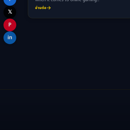
อ่านต่อ
𝕏
P
in