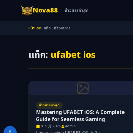
Nova88
ข่าวสารล่าสุด
›
หน้าแรก
แท็ก: ufabet ios
แท็ก:
ufabet ios
ข่าวสารล่าสุด
Mastering UFABET iOS: A Complete
Guide for Seamless Gaming
20 5 月 2026
admin
f
Understanding UFABET iOS: A Ga...