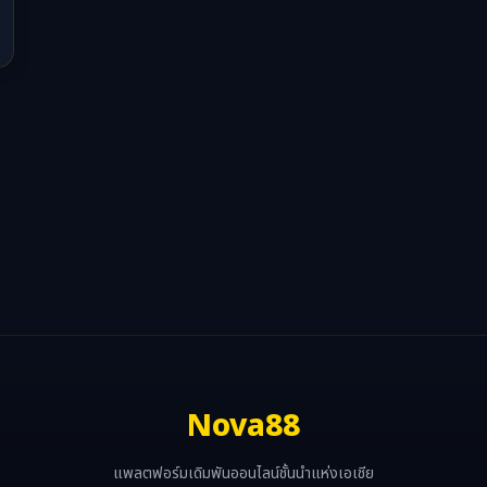
Nova88
แพลตฟอร์มเดิมพันออนไลน์ชั้นนำแห่งเอเชีย