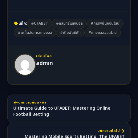
แท็ก:
#UFABET
#กลยุทธ์แทงบอล
#การพนันออนไลน์
#เคล็ดลับการแทงบอล
#เดิมพันกีฬา
#แทงบอลออนไลน์
เขียนโดย
admin
บทความก่อนหน้า
Ultimate Guide to UFABET: Mastering Online
Football Betting
บทความถัดไป
Mastering Mobile Sports Betting: The UFABET