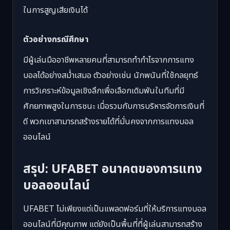
ในการสูญเสียเงินได้
ตัวอย่างกรณีศึกษา
มีผู้เล่นมืออาชีพหลายคนที่สามารถทำกำไรจากการแทง
บอลได้อย่างสม่ำเสมอ ตัวอย่างเช่น นักพนันที่ใช้กลยุทธ์
การวิเคราะห์ข้อมูลเชิงลึกเพื่อเลือกเดิมพันในทีมที่มี
ศักยภาพสูงในการชนะ เมื่อรวมกับการบริหารจัดการเงินที่
ดี พวกเขาสามารถสร้างรายได้ที่มั่นคงจากการแทงบอล
ออนไลน์
สรุป: UFABET อนาคตของการแทง
บอลออนไลน์
UFABET ไม่เพียงแต่เป็นแพลตฟอร์มที่ให้บริการแทงบอล
ออนไลน์ที่มีคุณภาพ แต่ยังเป็นพื้นที่ที่ผู้เล่นสามารถสร้าง