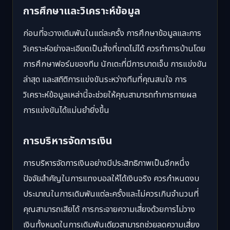
การศึกษาและวิเคราะห์ข้อมูล
ก่อนที่จะวางเดิมพันในแต่ละครั้ง การศึกษาข้อมูลและการ
วิเคราะห์อย่างละเอียดเป็นสิ่งที่ขาดไม่ได้ ควรทำการบ้านโดย
การศึกษาฟอร์มของทีม นักเตะที่มีการบาดเจ็บ การแข่งขัน
ล่าสุด และสถิติการแข่งขันระหว่างทีมที่คุณสนใจ การ
วิเคราะห์ข้อมูลเหล่านี้จะช่วยให้คุณสามารถทำการทายผล
การแข่งขันได้แม่นยำยิ่งขึ้น
การบริหารจัดการเงิน
การบริหารจัดการเงินอย่างมีประสิทธิภาพเป็นอีกหนึ่ง
ปัจจัยสำคัญในการแทงบอลให้ได้เงินจริง ควรกำหนดงบ
ประมาณในการเดิมพันแต่ละครั้งและไม่ควรเกินจำนวนที่
คุณสามารถเสียได้ การกระจายความเสี่ยงด้วยการไม่วาง
เงินทั้งหมดในการเดิมพันเดียวสามารถช่วยลดความเสี่ยง