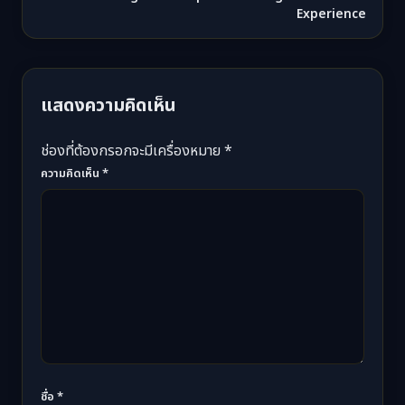
Experience
แสดงความคิดเห็น
ช่องที่ต้องกรอกจะมีเครื่องหมาย *
ความคิดเห็น
*
ชื่อ
*