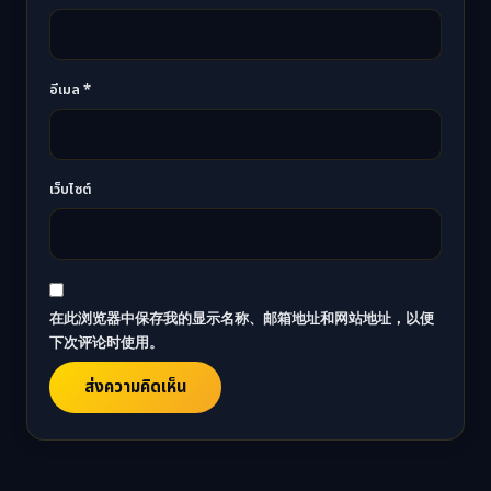
อีเมล
*
เว็บไซต์
在此浏览器中保存我的显示名称、邮箱地址和网站地址，以便
下次评论时使用。