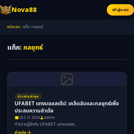
Nova88
เข้าสู่ระบบ
›
หน้าแรก
แท็ก: กลยุทธ์
แท็ก:
กลยุทธ์
ข่าวสารล่าสุด
UFABET แทงบอลสเต็ป: เคล็ดลับและกลยุทธ์เพื่อ
ประสบความสำเร็จ
26 5 月 2026
admin
ทำความรู้จักกับ UFABET แทงบอลส...
อ่านต่อ