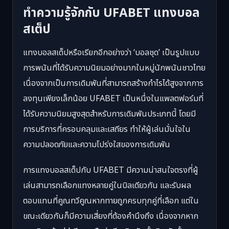
ทำความรู้จักกับ UFABET แทงบอล
สเต็ป
แทงบอลสเต็ปหรือเรียกอีกอย่างว่า ‘บอลชุด’ เป็นรูปแบบ
การพนันที่ได้รับความนิยมอย่างมากในหมู่นักพนันชาวไทย
เนื่องจากเป็นการเดิมพันที่สามารถสร้างกำไรได้สูงจากการ
ลงทุนเพียงเล็กน้อย UFABET เป็นหนึ่งในแพลตฟอร์มที่
ได้รับความนิยมสูงสุดสำหรับการเดิมพันประเภทนี้ โดยมี
การบริการที่ครอบคลุมและเสถียร ทำให้ผู้เล่นมั่นใจใน
ความปลอดภัยและความโปร่งใสของการเดิมพัน
การแทงบอลสเต็ปกับ UFABET มีความน่าสนใจตรงที่ผู้
เล่นสามารถเลือกแทงหลายคู่ในบิลเดียวกัน และรับผล
ตอบแทนที่คูณทวีคูณหากทายถูกครบทุกคู่ที่เลือก แต่ใน
ขณะเดียวกันก็มีความเสี่ยงที่ต้องคำนึงถึง เนื่องจากหาก