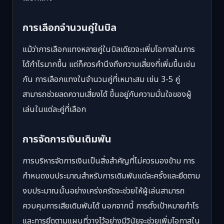
การเลือกจำนวนคู่ในบิล
แม้ว่าการเลือกแทงหลายคู่ในบิลเดียวจะเพิ่มโอกาสในการ
ได้กำไรมากขึ้น แต่ก็ควรคำนึงถึงความเสี่ยงที่เพิ่มขึ้นเช่น
กัน การเลือกแทงในจำนวนคู่ที่เหมาะสม เช่น 3-5 คู่
สามารถช่วยลดความเสี่ยงได้ ขึ้นอยู่กับความมั่นใจของผู้
เล่นในแต่ละคู่ที่เลือก
การจัดการเงินเดิมพัน
การบริหารจัดการเงินเป็นสิ่งสำคัญที่ไม่ควรมองข้าม การ
กำหนดงบประมาณสำหรับการเดิมพันแต่ละครั้งและยึดตาม
งบประมาณนั้นอย่างเคร่งครัดจะช่วยให้ผู้เล่นสามารถ
ควบคุมการเสียเดิมพันได้ นอกจากนี้ การตั้งเป้าหมายกำไร
และการยึดตามแผนที่วางไว้อย่างมีวินัยจะช่วยเพิ่มโอกาสใน