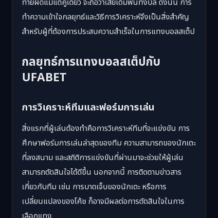
ทายผิดแม้แต่คู่เดียว จะถือว่าเสียเดิมพันทั้งบิล ดังนั้น การ
ทำความเข้าใจกลยุทธ์และวิธีการวิเคราะห์จึงเป็นสิ่งสำคัญ
สำหรับผู้ที่ต้องการประสบความสำเร็จในการแทงบอลสเต็ป
กลยุทธ์การแทงบอลสเต็ปกับ
UFABET
การวิเคราะห์ทีมและฟอร์มการเล่น
สิ่งแรกที่ผู้เล่นต้องทำคือการวิเคราะห์ทีมที่จะแข่งขัน การ
ศึกษาฟอร์มการเล่นล่าสุดของทีม ความสามารถของนักเตะ
ที่ลงสนาม และสถิติการแข่งขันที่ผ่านมาจะช่วยให้ผู้เล่น
สามารถตัดสินใจได้ดีขึ้น นอกจากนี้ การติดตามข่าวสาร
เกี่ยวกับทีม เช่น การบาดเจ็บของนักเตะ หรือการ
เปลี่ยนแปลงของโค้ช ก็อาจมีผลต่อการตัดสินใจในการ
เลือกแทง