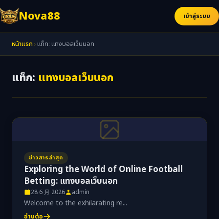
Nova88
เข้าสู่ระบบ
›
หน้าแรก
แท็ก: แทงบอลเว็บนอก
แท็ก:
แทงบอลเว็บนอก
ข่าวสารล่าสุด
Exploring the World of Online Football
Betting: แทงบอลเว็บนอก
28 6 月 2026
admin
Welcome to the exhilarating re...
อ่านต่อ