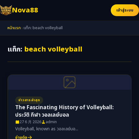
Nova88
เข้าสู่ระบบ
›
หน้าแรก
แท็ก: beach volleyball
แท็ก:
beach volleyball
ข่าวสารล่าสุด
The Fascinating History of Volleyball:
ประวัติ กีฬา วอลเลย์บอล
27 6 月 2026
admin
Volleyball, known as วอลเลย์บอ...
อ่านต่อ