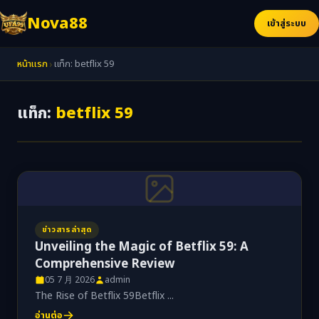
Nova88
เข้าสู่ระบบ
›
หน้าแรก
แท็ก: betflix 59
แท็ก:
betflix 59
ข่าวสารล่าสุด
Unveiling the Magic of Betflix 59: A
Comprehensive Review
05 7 月 2026
admin
The Rise of Betflix 59Betflix ...
อ่านต่อ