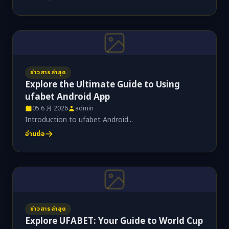
ข่าวสารล่าสุด
Explore the Ultimate Guide to Using
ufabet Android App
05 6 月 2026
admin
Introduction to ufabet Android...
อ่านต่อ
ข่าวสารล่าสุด
Explore UFABET: Your Guide to World Cup