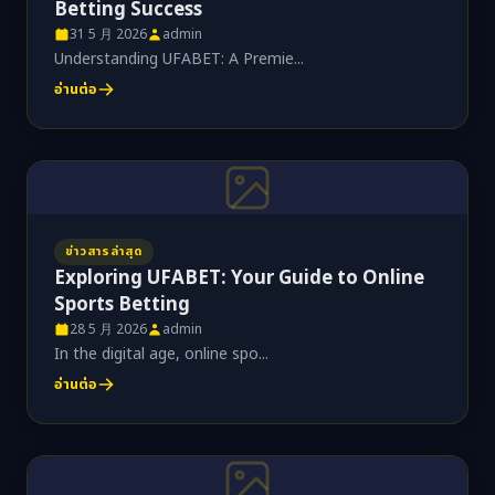
Betting Success
31 5 月 2026
admin
Understanding UFABET: A Premie...
อ่านต่อ
ข่าวสารล่าสุด
Exploring UFABET: Your Guide to Online
Sports Betting
28 5 月 2026
admin
In the digital age, online spo...
อ่านต่อ