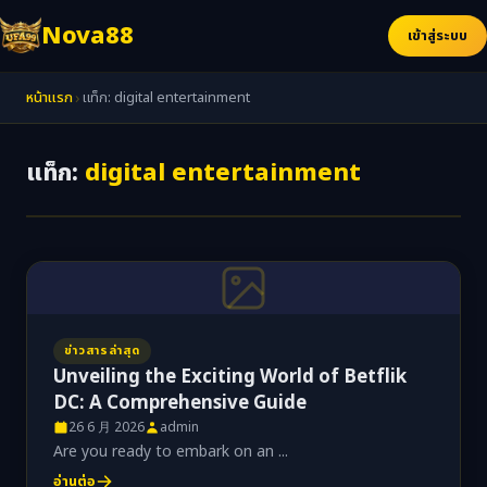
Nova88
เข้าสู่ระบบ
›
หน้าแรก
แท็ก: digital entertainment
แท็ก:
digital entertainment
ข่าวสารล่าสุด
Unveiling the Exciting World of Betflik
DC: A Comprehensive Guide
26 6 月 2026
admin
Are you ready to embark on an ...
อ่านต่อ