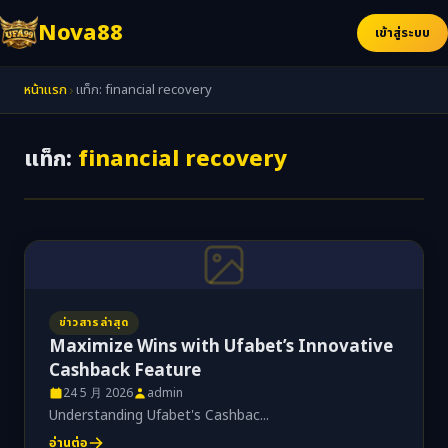
Nova88
เข้าสู่ระบบ
›
หน้าแรก
แท็ก: financial recovery
แท็ก:
financial recovery
ข่าวสารล่าสุด
Maximize Wins with Ufabet’s Innovative
Cashback Feature
24 5 月 2026
admin
Understanding Ufabet's Cashbac...
อ่านต่อ