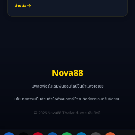
อ่านต่อ
Nova88
แพลตฟอร์มเดิมพันออนไลน์ชั้นนำแห่งเอเชีย
นโยบายความเป็นส่วนตัว
ข้อกำหนดการใช้งาน
ติดต่อเรา
เกมที่รับผิดชอบ
© 2026 Nova88 Thailand. สงวนลิขสิทธิ์.