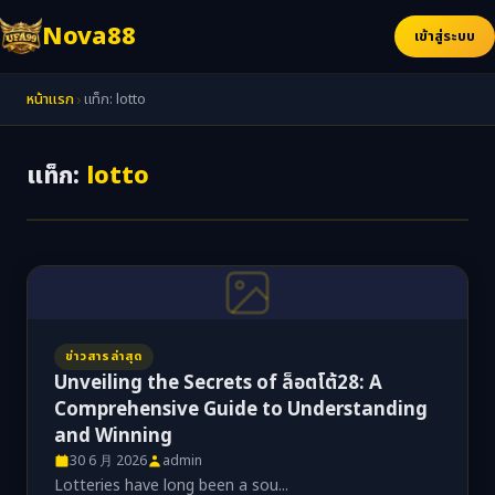
Nova88
เข้าสู่ระบบ
›
หน้าแรก
แท็ก: lotto
แท็ก:
lotto
ข่าวสารล่าสุด
Unveiling the Secrets of ล็อตโต้28: A
Comprehensive Guide to Understanding
and Winning
30 6 月 2026
admin
Lotteries have long been a sou...