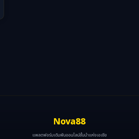
Nova88
แพลตฟอร์มเดิมพันออนไลน์ชั้นนำแห่งเอเชีย