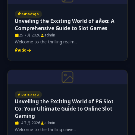
ข่าวสารล่าสุด
Unveiling the Exciting World of สล้อต: A
Comprehensive Guide to Slot Games
25 7 月 2026
admin
Welcome to the thrilling realm...
อ่านต่อ
ข่าวสารล่าสุด
Unveiling the Exciting World of PG Slot
Co: Your Ultimate Guide to Online Slot
Gaming
14 7 月 2026
admin
Welcome to the thrilling unive...