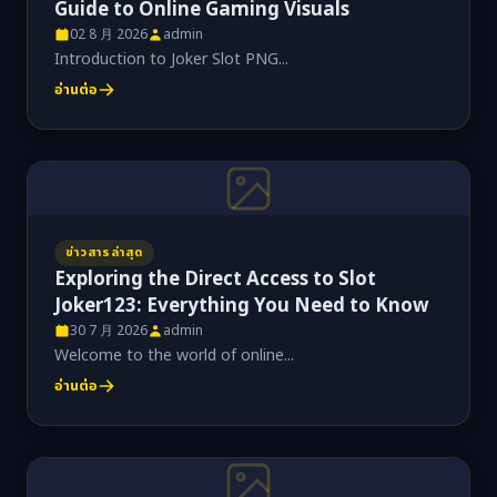
Guide to Online Gaming Visuals
02 8 月 2026
admin
Introduction to Joker Slot PNG...
อ่านต่อ
ข่าวสารล่าสุด
Exploring the Direct Access to Slot
Joker123: Everything You Need to Know
30 7 月 2026
admin
Welcome to the world of online...
อ่านต่อ