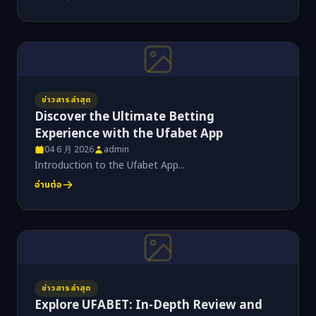
ข่าวสารล่าสุด
Discover the Ultimate Betting
Experience with the Ufabet App
04 6 月 2026
admin
Introduction to the Ufabet App...
อ่านต่อ
ข่าวสารล่าสุด
Explore UFABET: In-Depth Review and