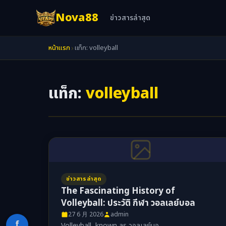
Nova88
ข่าวสารล่าสุด
›
หน้าแรก
แท็ก: volleyball
แท็ก:
volleyball
ข่าวสารล่าสุด
The Fascinating History of
Volleyball: ประวัติ กีฬา วอลเลย์บอล
27 6 月 2026
admin
f
Volleyball, known as วอลเลย์บอ...