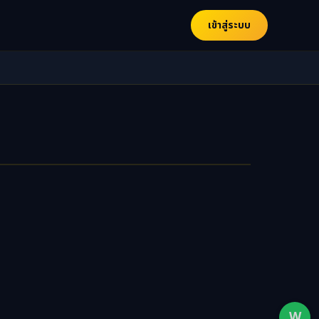
เข้าสู่ระบบ
W